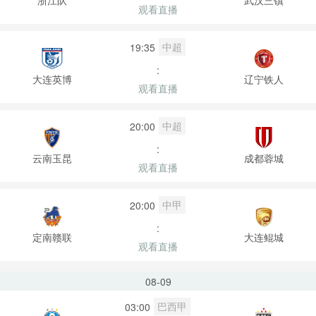
观看直播
中超
19:35
:
大连英博
辽宁铁人
观看直播
中超
20:00
:
云南玉昆
成都蓉城
观看直播
中甲
20:00
:
定南赣联
大连鲲城
观看直播
08-09
巴西甲
03:00