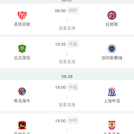
阿甲
06:00
:
圣塔菲联
拉努斯
观看直播
中超
19:35
:
北京国安
深圳新鹏城
观看直播
08-08
中超
19:00
:
青岛海牛
上海申花
观看直播
中甲
19:00
:
苏州东吴
长春亚泰