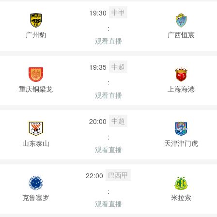
中甲
19:30
:
广州豹
广西恒宸
观看直播
中超
19:35
:
重庆铜梁龙
上海海港
观看直播
中超
20:00
:
山东泰山
天津津门虎
观看直播
巴西甲
22:00
:
克鲁塞罗
米拉索
观看直播