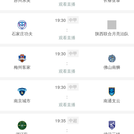
观看直播
中甲
19:30
:
石家庄功夫
陕西联合月亮泊队
观看直播
中甲
19:30
:
梅州客家
佛山南狮
观看直播
中甲
19:30
:
南京城市
南通支云
观看直播
中超
19:35
:
浙江队
武汉三镇