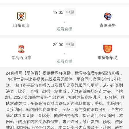
中超
19:35
:
山东泰山
青岛海牛
观看直播
中超
20:00
:
青岛西海岸
重庆铜梁龙
观看直播
24直播网【爱体育】提供世界杯直播，世界杯免费实时高清直播，
实现世界杯比赛视频在线观看无插件。平台同步官网实时比分推
送、热门赛事高清直播入口及最新比赛战报同步更新，从小组赛到
决赛，比分、直播、战报一站集成，无缝追踪每场焦点对决。全站
囊括 2026 美加墨世界杯全部赛程，实时更新赛场进球、积分榜、球
队对战数据，多条高清直播线路低延迟流畅播放，手机、电脑均可
直接访问。站内附带赛事集锦、全场回放与赛前深度分析，全方位
满足球迷看直播、查比分、阅战报的需求。欢迎访问24直播网，本
网站上的所有内容受版权保护。未经许可，禁止复制、修改、传播
或利用本网站上的任何内容。本网站部分内容来源于互联网，若有