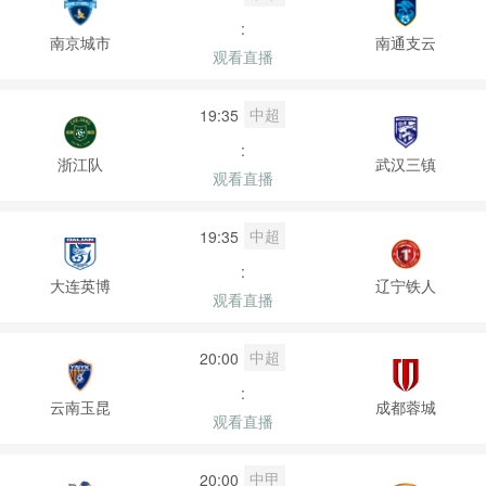
:
南京城市
南通支云
观看直播
中超
19:35
:
浙江队
武汉三镇
观看直播
中超
19:35
:
大连英博
辽宁铁人
观看直播
中超
20:00
:
云南玉昆
成都蓉城
观看直播
中甲
20:00