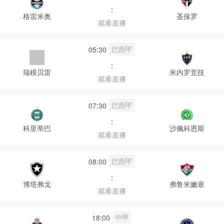
:
格雷米奥
圣保罗
观看直播
巴西甲
05:30
:
瑞模贝雷
米内罗竞技
观看直播
巴西甲
07:30
:
科里蒂巴
沙佩科恩斯
观看直播
巴西甲
08:00
:
博塔弗戈
弗鲁米嫩塞
观看直播
中甲
18:00