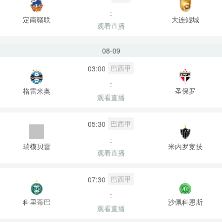
:
定南赣联
大连鲲城
观看直播
08-09
巴西甲
03:00
:
格雷米奥
圣保罗
观看直播
巴西甲
05:30
:
瑞模贝雷
米内罗竞技
观看直播
巴西甲
07:30
:
科里蒂巴
沙佩科恩斯
观看直播