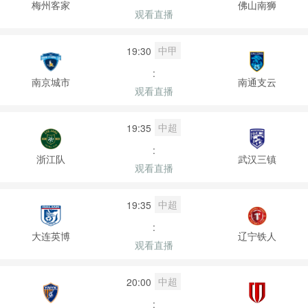
梅州客家
佛山南狮
观看直播
中甲
19:30
:
南京城市
南通支云
观看直播
中超
19:35
:
浙江队
武汉三镇
观看直播
中超
19:35
:
大连英博
辽宁铁人
观看直播
中超
20:00
: