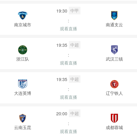
中甲
19:30
:
南京城市
南通支云
观看直播
中超
19:35
:
浙江队
武汉三镇
观看直播
中超
19:35
:
大连英博
辽宁铁人
观看直播
中超
20:00
:
云南玉昆
成都蓉城
观看直播