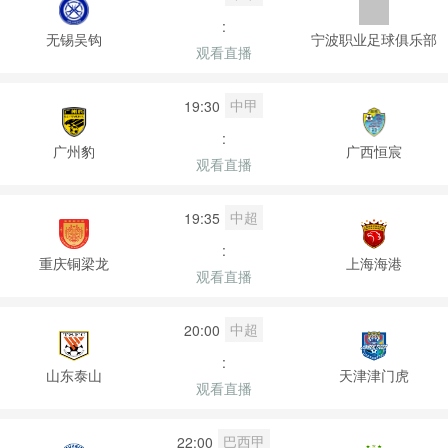
:
无锡吴钩
宁波职业足球俱乐部
观看直播
中甲
19:30
:
广州豹
广西恒宸
观看直播
中超
19:35
:
重庆铜梁龙
上海海港
观看直播
中超
20:00
:
山东泰山
天津津门虎
观看直播
巴西甲
22:00