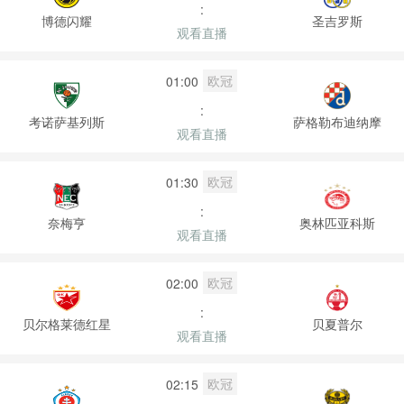
:
博德闪耀
圣吉罗斯
观看直播
欧冠
01:00
:
考诺萨基列斯
萨格勒布迪纳摩
观看直播
欧冠
01:30
:
奈梅亨
奥林匹亚科斯
观看直播
欧冠
02:00
:
贝尔格莱德红星
贝夏普尔
观看直播
欧冠
02:15