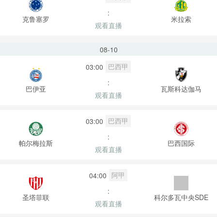
:
克鲁塞罗
米拉索
观看直播
08-10
巴西甲
03:00
:
巴伊亚
瓦斯科达伽马
观看直播
巴西甲
03:00
:
帕尔梅拉斯
巴西国际
观看直播
阿甲
04:00
:
圣塔菲联
科尔多瓦中央SDE
观看直播