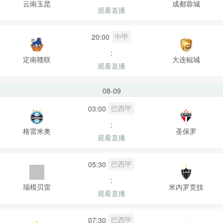
云南玉昆
成都蓉城
观看直播
中甲
20:00
:
定南赣联
大连鲲城
观看直播
08-09
巴西甲
03:00
:
格雷米奥
圣保罗
观看直播
巴西甲
05:30
:
瑞模贝雷
米内罗竞技
观看直播
巴西甲
07:30