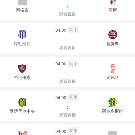
:
泰格雷
河床
观看直播
阿甲
04:00
:
塔勒瑞斯
拉努斯
观看直播
阿甲
04:00
:
圣洛伦索
飓风队
观看直播
阿甲
04:00
:
罗萨里奥中央
阿尔多斯维
观看直播
阿甲
04:00