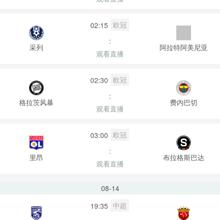
欧冠
02:15
:
采列
阿拉特阿美尼亚
观看直播
欧冠
02:30
:
格拉茨风暴
费内巴切
观看直播
欧冠
03:00
:
里昂
布拉格斯巴达
观看直播
08-14
中超
19:35