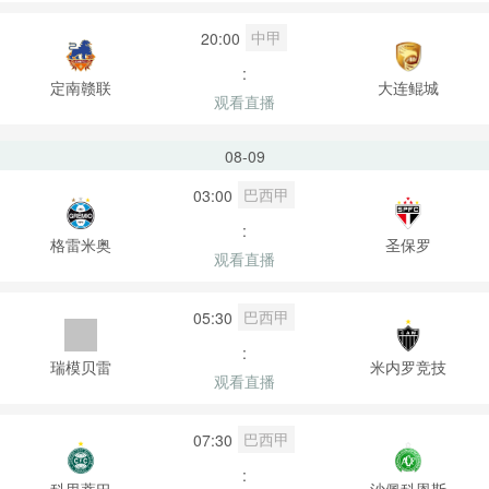
中甲
20:00
:
定南赣联
大连鲲城
观看直播
08-09
巴西甲
03:00
:
格雷米奥
圣保罗
观看直播
巴西甲
05:30
:
瑞模贝雷
米内罗竞技
观看直播
巴西甲
07:30
:
科里蒂巴
沙佩科恩斯