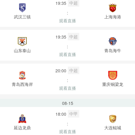
中超
19:35
:
武汉三镇
上海海港
观看直播
中超
19:35
:
山东泰山
青岛海牛
观看直播
中超
20:00
:
青岛西海岸
重庆铜梁龙
观看直播
08-15
中甲
18:00
:
延边龙鼎
大连鲲城
观看直播