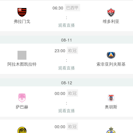
巴西甲
06:30
:
弗拉门戈
维多利亚
观看直播
08-11
欧冠
23:00
:
阿拉木图凯拉特
索非亚列夫斯基
观看直播
08-12
欧冠
00:00
:
萨巴赫
奥胡斯
观看直播
欧冠
00:00