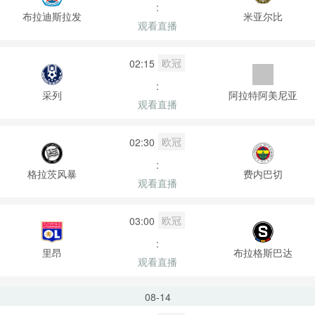
:
布拉迪斯拉发
米亚尔比
观看直播
欧冠
02:15
:
采列
阿拉特阿美尼亚
观看直播
欧冠
02:30
:
格拉茨风暴
费内巴切
观看直播
欧冠
03:00
:
里昂
布拉格斯巴达
观看直播
08-14