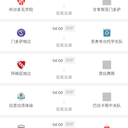
:
科尔多瓦学院
甘拿斯亚门多萨
观看直播
阿甲
04:00
:
门多萨独立
里奥夸尔托学生队
观看直播
阿甲
04:00
:
阿根廷独立
普拉腾斯
观看直播
阿甲
04:00
:
拉普拉塔体操
巴拉卡斯中央队
观看直播
阿甲
04:00