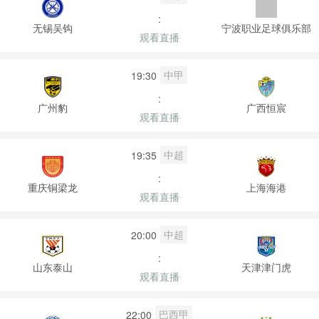
:
无锡吴钩
宁波职业足球俱乐部
观看直播
中甲
19:30
:
广州豹
广西恒宸
观看直播
中超
19:35
:
重庆铜梁龙
上海海港
观看直播
中超
20:00
:
山东泰山
天津津门虎
观看直播
巴西甲
22:00