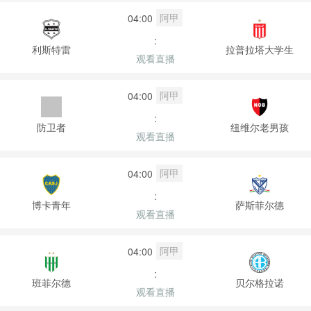
阿甲
04:00
:
利斯特雷
拉普拉塔大学生
观看直播
阿甲
04:00
:
防卫者
纽维尔老男孩
观看直播
阿甲
04:00
:
博卡青年
萨斯菲尔德
观看直播
阿甲
04:00
:
班菲尔德
贝尔格拉诺
观看直播