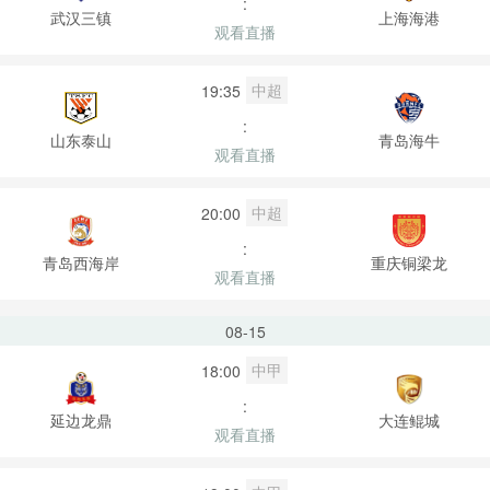
:
武汉三镇
上海海港
观看直播
中超
19:35
:
山东泰山
青岛海牛
观看直播
中超
20:00
:
青岛西海岸
重庆铜梁龙
观看直播
08-15
中甲
18:00
:
延边龙鼎
大连鲲城
观看直播