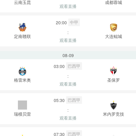
云南玉昆
成都蓉城
观看直播
中甲
20:00
:
定南赣联
大连鲲城
观看直播
08-09
巴西甲
03:00
:
格雷米奥
圣保罗
观看直播
巴西甲
05:30
:
瑞模贝雷
米内罗竞技
观看直播
巴西甲
07:30