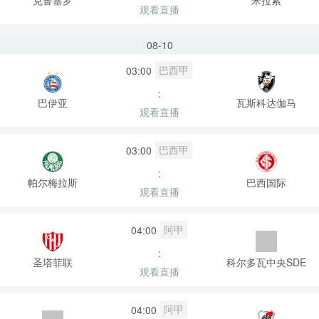
观看直播
08-10
巴西甲
03:00
:
巴伊亚
瓦斯科达伽马
观看直播
巴西甲
03:00
:
帕尔梅拉斯
巴西国际
观看直播
阿甲
04:00
:
圣塔菲联
科尔多瓦中央SDE
观看直播
阿甲
04:00