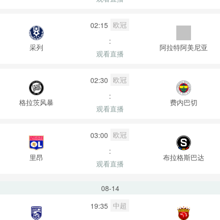
欧冠
02:15
:
采列
阿拉特阿美尼亚
观看直播
欧冠
02:30
:
格拉茨风暴
费内巴切
观看直播
欧冠
03:00
:
里昂
布拉格斯巴达
观看直播
08-14
中超
19:35