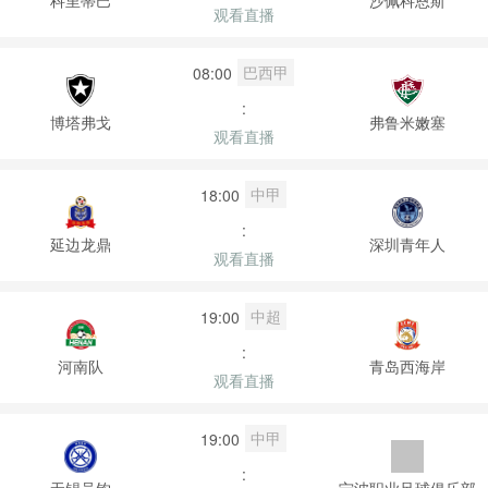
观看直播
巴西甲
08:00
:
博塔弗戈
弗鲁米嫩塞
观看直播
中甲
18:00
:
延边龙鼎
深圳青年人
观看直播
中超
19:00
:
河南队
青岛西海岸
观看直播
中甲
19:00
:
无锡吴钩
宁波职业足球俱乐部