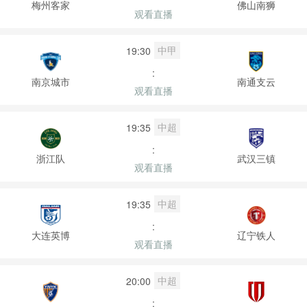
梅州客家
佛山南狮
观看直播
中甲
19:30
:
南京城市
南通支云
观看直播
中超
19:35
:
浙江队
武汉三镇
观看直播
中超
19:35
:
大连英博
辽宁铁人
观看直播
中超
20:00
: