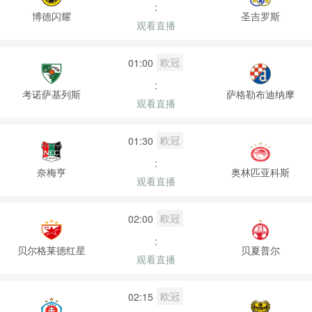
:
博德闪耀
圣吉罗斯
观看直播
欧冠
01:00
:
考诺萨基列斯
萨格勒布迪纳摩
观看直播
欧冠
01:30
:
奈梅亨
奥林匹亚科斯
观看直播
欧冠
02:00
:
贝尔格莱德红星
贝夏普尔
观看直播
欧冠
02:15