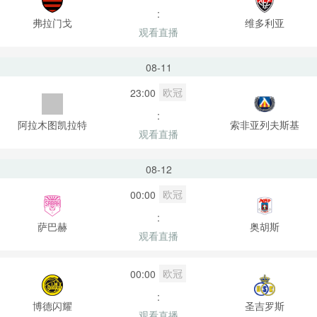
:
弗拉门戈
维多利亚
观看直播
08-11
欧冠
23:00
:
阿拉木图凯拉特
索非亚列夫斯基
观看直播
08-12
欧冠
00:00
:
萨巴赫
奥胡斯
观看直播
欧冠
00:00
:
博德闪耀
圣吉罗斯
观看直播