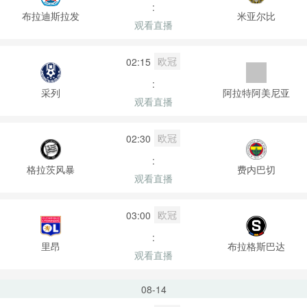
:
布拉迪斯拉发
米亚尔比
观看直播
欧冠
02:15
:
采列
阿拉特阿美尼亚
观看直播
欧冠
02:30
:
格拉茨风暴
费内巴切
观看直播
欧冠
03:00
:
里昂
布拉格斯巴达
观看直播
08-14