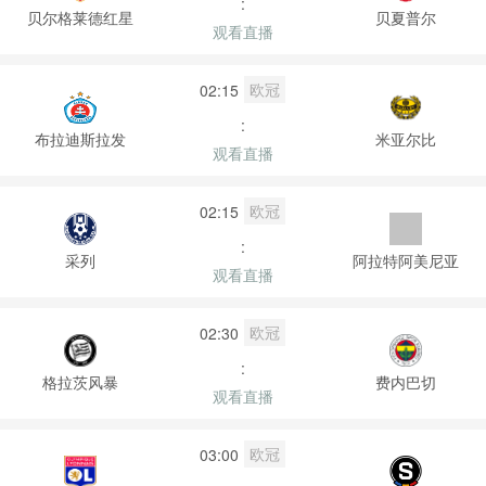
:
贝尔格莱德红星
贝夏普尔
观看直播
欧冠
02:15
:
布拉迪斯拉发
米亚尔比
观看直播
欧冠
02:15
:
采列
阿拉特阿美尼亚
观看直播
欧冠
02:30
:
格拉茨风暴
费内巴切
观看直播
欧冠
03:00