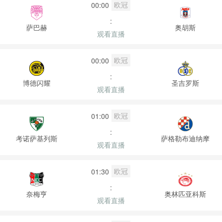
欧冠
00:00
:
萨巴赫
奥胡斯
观看直播
欧冠
00:00
:
博德闪耀
圣吉罗斯
观看直播
欧冠
01:00
:
考诺萨基列斯
萨格勒布迪纳摩
观看直播
欧冠
01:30
:
奈梅亨
奥林匹亚科斯
观看直播