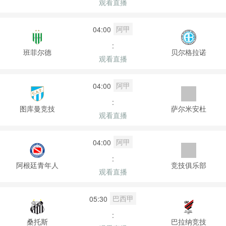
观看直播
阿甲
04:00
:
班菲尔德
贝尔格拉诺
观看直播
阿甲
04:00
:
图库曼竞技
萨尔米安杜
观看直播
阿甲
04:00
:
阿根廷青年人
竞技俱乐部
观看直播
巴西甲
05:30
:
桑托斯
巴拉纳竞技