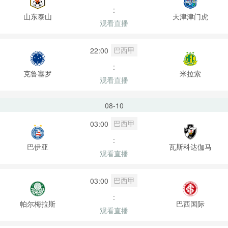
:
山东泰山
天津津门虎
观看直播
巴西甲
22:00
:
克鲁塞罗
米拉索
观看直播
08-10
巴西甲
03:00
:
巴伊亚
瓦斯科达伽马
观看直播
巴西甲
03:00
:
帕尔梅拉斯
巴西国际
观看直播