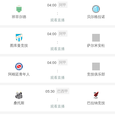
阿甲
04:00
:
班菲尔德
贝尔格拉诺
观看直播
阿甲
04:00
:
图库曼竞技
萨尔米安杜
观看直播
阿甲
04:00
:
阿根廷青年人
竞技俱乐部
观看直播
巴西甲
05:30
:
桑托斯
巴拉纳竞技
观看直播