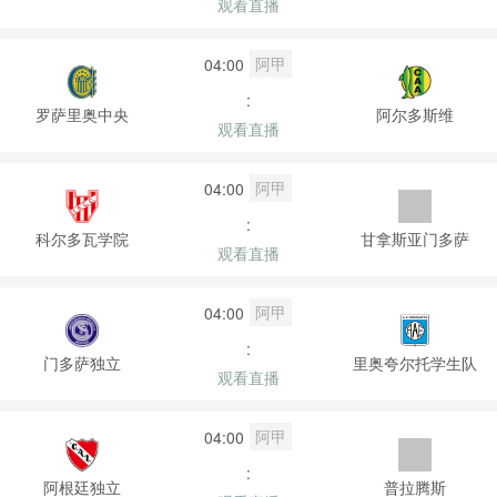
观看直播
阿甲
04:00
:
罗萨里奥中央
阿尔多斯维
观看直播
阿甲
04:00
:
科尔多瓦学院
甘拿斯亚门多萨
观看直播
阿甲
04:00
:
门多萨独立
里奥夸尔托学生队
观看直播
阿甲
04:00
:
阿根廷独立
普拉腾斯