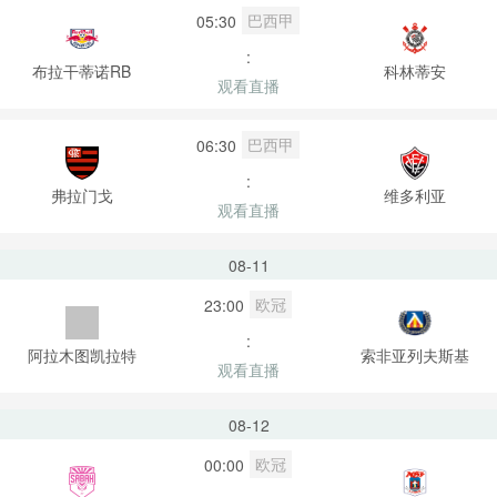
巴西甲
05:30
:
布拉干蒂诺RB
科林蒂安
观看直播
巴西甲
06:30
:
弗拉门戈
维多利亚
观看直播
08-11
欧冠
23:00
:
阿拉木图凯拉特
索非亚列夫斯基
观看直播
08-12
欧冠
00:00