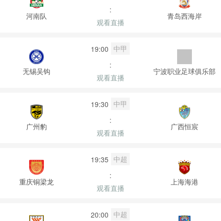
:
河南队
青岛西海岸
观看直播
中甲
19:00
:
无锡吴钩
宁波职业足球俱乐部
观看直播
中甲
19:30
:
广州豹
广西恒宸
观看直播
中超
19:35
:
重庆铜梁龙
上海海港
观看直播
中超
20:00