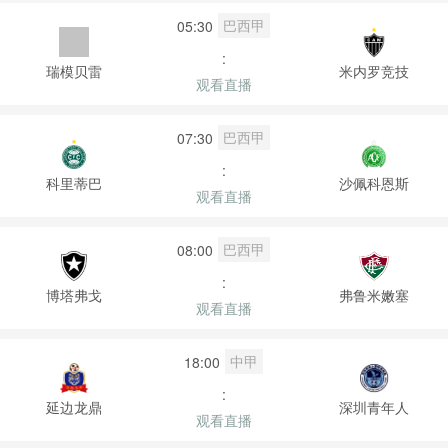
巴西甲
05:30
:
瑞模贝雷
米内罗竞技
观看直播
巴西甲
07:30
:
科里蒂巴
沙佩科恩斯
观看直播
巴西甲
08:00
:
博塔弗戈
弗鲁米嫩塞
观看直播
中甲
18:00
:
延边龙鼎
深圳青年人
观看直播