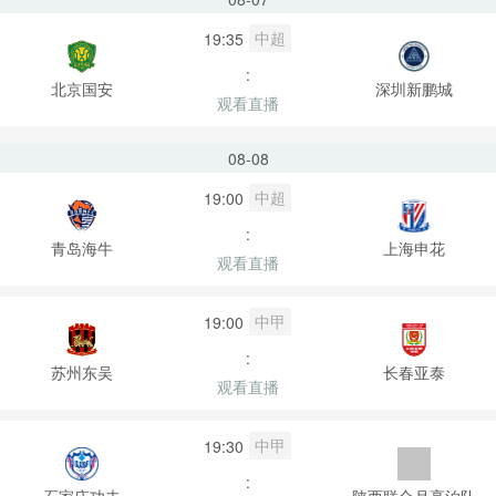
中超
19:35
:
北京国安
深圳新鹏城
观看直播
08-08
中超
19:00
:
青岛海牛
上海申花
观看直播
中甲
19:00
:
苏州东吴
长春亚泰
观看直播
中甲
19:30
:
石家庄功夫
陕西联合月亮泊队