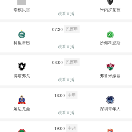
:
瑞模贝雷
米内罗竞技
观看直播
巴西甲
07:30
:
科里蒂巴
沙佩科恩斯
观看直播
巴西甲
08:00
:
博塔弗戈
弗鲁米嫩塞
观看直播
中甲
18:00
:
延边龙鼎
深圳青年人
观看直播
中超
19:00