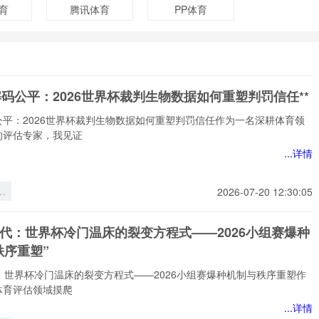
育
腾讯体育
PP体育
解码公平：2026世界杯裁判生物数据如何重塑判罚信任**
公平：2026世界杯裁判生物数据如何重塑判罚信任作为一名深耕体育领
的评估专家，我见证
...详情
码
2026-07-20 12:30:05
界
时代：世界杯冷门温床的裂变方程式——2026小组赛爆种
物
秩序重塑”
重
任
：世界杯冷门温床的裂变方程式——2026小组赛爆种机制与秩序重塑作
体育评估领域摸爬
...详情