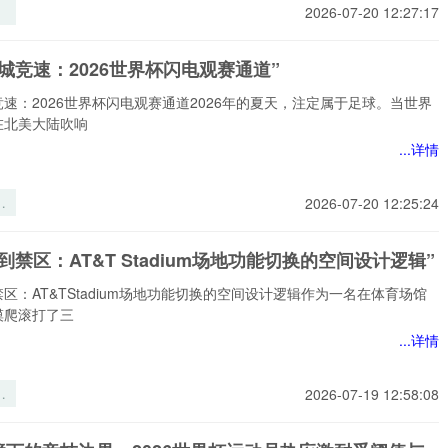
2026-07-20 12:27:17
杯
的
城竞速：2026世界杯闪电观赛通道”
式
6
速：2026世界杯闪电观赛通道2026年的夏天，注定属于足球。当世界
种
在北美大陆吹响
序
...详情
城
2026-07-20 12:25:24
界
到禁区：AT&T Stadium场地功能切换的空间设计逻辑”
赛
区：AT&TStadium场地功能切换的空间设计逻辑作为一名在体育场馆
摸爬滚打了三
...详情
到
2026-07-19 12:58:08