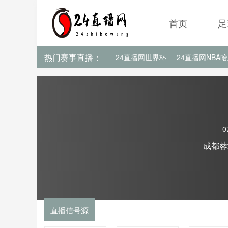
首页
足
热门赛事直播：
24直播网世界杯
24直播网NBA
24直播网NBA篮网
24直播网NB
0
成都蓉
直播信号源