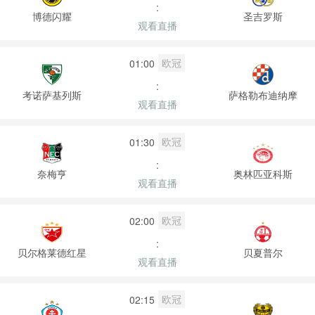
:
博德闪耀
圣吉罗斯
观看直播
欧冠
01:00
:
考诺萨基列斯
萨格勒布迪纳摩
观看直播
欧冠
01:30
:
奈梅亨
奥林匹亚科斯
观看直播
欧冠
02:00
:
贝尔格莱德红星
贝夏普尔
观看直播
欧冠
02:15