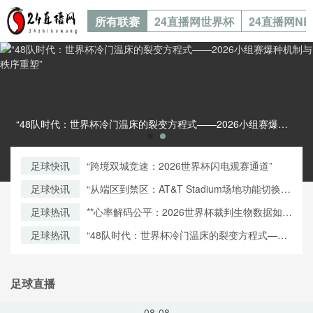
所有联赛
24直播网世界杯
24直播网N
“48队时代：世界杯冷门温床的裂变方程式——2026小组赛爆种机制与秩序重塑”“48队时代：世界杯冷门温床的裂变方程式——2026小组赛爆种机制与秩序重塑”
足球快讯
“跨境双城竞速：2026世界杯闪电观赛通道”
足球快讯
“从端区到禁区：AT&T Stadium场地功能切换的
空间设计逻辑”
足球热讯
**心率解码公平：2026世界杯裁判生物数据如何
重塑判罚信任**
足球热讯
“48队时代：世界杯冷门温床的裂变方程式——
2026小组赛爆种机制与秩序重塑”
足球直播
08-08