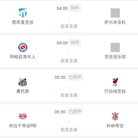
阿甲
04:00
:
图库曼竞技
萨尔米安杜
观看直播
阿甲
04:00
:
阿根廷青年人
竞技俱乐部
观看直播
巴西甲
05:30
:
桑托斯
巴拉纳竞技
观看直播
巴西甲
05:30
:
布拉干蒂诺RB
科林蒂安
观看直播