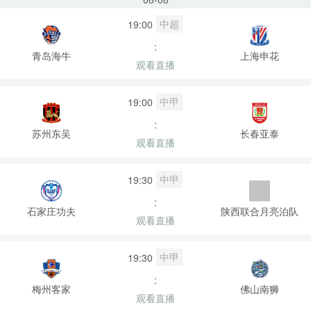
中超
19:00
:
青岛海牛
上海申花
观看直播
中甲
19:00
:
苏州东吴
长春亚泰
观看直播
中甲
19:30
:
石家庄功夫
陕西联合月亮泊队
观看直播
中甲
19:30
:
梅州客家
佛山南狮
观看直播