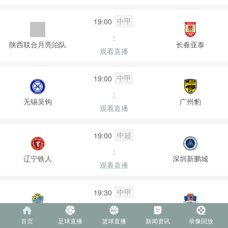
中甲
19:00
:
陕西联合月亮泊队
长春亚泰
观看直播
中甲
19:00
:
无锡吴钩
广州豹
观看直播
中超
19:00
:
辽宁铁人
深圳新鹏城
观看直播
中甲
19:30
:
广西恒宸
梅州客家
首页
足球直播
篮球直播
新闻资讯
录像回放
观看直播