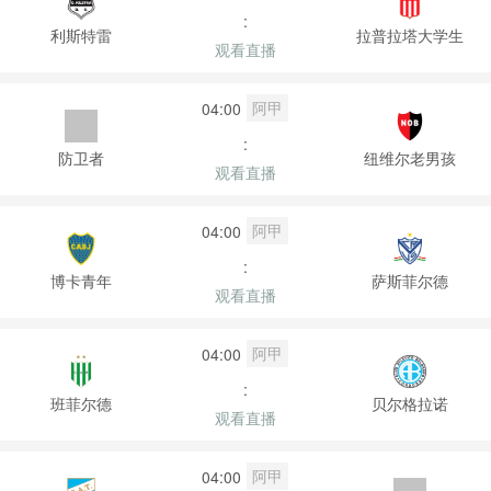
:
利斯特雷
拉普拉塔大学生
观看直播
阿甲
04:00
:
防卫者
纽维尔老男孩
观看直播
阿甲
04:00
:
博卡青年
萨斯菲尔德
观看直播
阿甲
04:00
:
班菲尔德
贝尔格拉诺
观看直播
阿甲
04:00