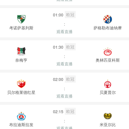
欧冠
01:00
:
考诺萨基列斯
萨格勒布迪纳摩
观看直播
欧冠
01:30
:
奈梅亨
奥林匹亚科斯
观看直播
欧冠
02:00
:
贝尔格莱德红星
贝夏普尔
观看直播
欧冠
02:15
:
布拉迪斯拉发
米亚尔比
观看直播