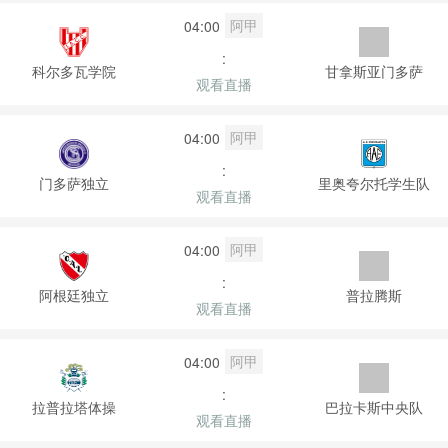
阿甲
04:00
:
科尔多瓦学院
甘拿斯亚门多萨
观看直播
阿甲
04:00
:
门多萨独立
里奥夸尔托学生队
观看直播
阿甲
04:00
:
阿根廷独立
普拉腾斯
观看直播
阿甲
04:00
:
拉普拉塔体操
巴拉卡斯中央队
观看直播