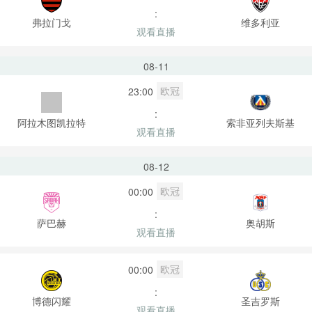
:
弗拉门戈
维多利亚
观看直播
08-11
欧冠
23:00
:
阿拉木图凯拉特
索非亚列夫斯基
观看直播
08-12
欧冠
00:00
:
萨巴赫
奥胡斯
观看直播
欧冠
00:00
:
博德闪耀
圣吉罗斯
观看直播