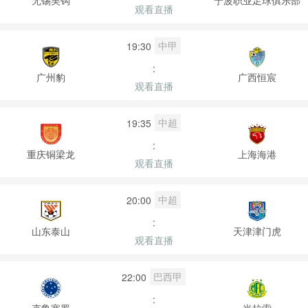
观看直播
中甲
19:30
:
广州豹
广西恒宸
观看直播
中超
19:35
:
重庆铜梁龙
上海海港
观看直播
中超
20:00
:
山东泰山
天津津门虎
观看直播
巴西甲
22:00
:
克鲁塞罗
米拉索