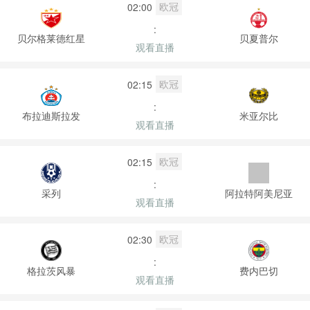
欧冠
02:00
:
贝尔格莱德红星
贝夏普尔
观看直播
欧冠
02:15
:
布拉迪斯拉发
米亚尔比
观看直播
欧冠
02:15
:
采列
阿拉特阿美尼亚
观看直播
欧冠
02:30
:
格拉茨风暴
费内巴切
观看直播