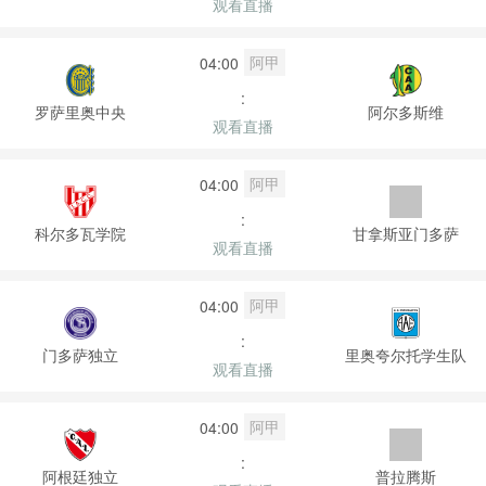
观看直播
阿甲
04:00
:
罗萨里奥中央
阿尔多斯维
观看直播
阿甲
04:00
:
科尔多瓦学院
甘拿斯亚门多萨
观看直播
阿甲
04:00
:
门多萨独立
里奥夸尔托学生队
观看直播
阿甲
04:00
:
阿根廷独立
普拉腾斯