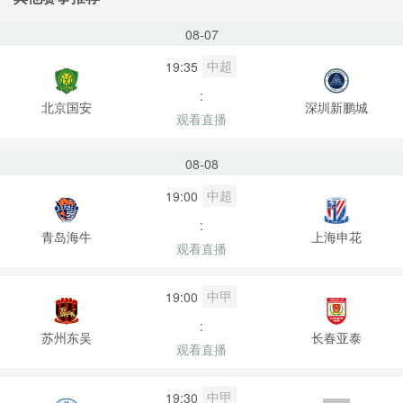
08-07
中超
19:35
:
北京国安
深圳新鹏城
观看直播
08-08
中超
19:00
:
青岛海牛
上海申花
观看直播
中甲
19:00
:
苏州东吴
长春亚泰
观看直播
中甲
19:30