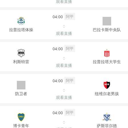
观看直播
阿甲
04:00
:
拉普拉塔体操
巴拉卡斯中央队
观看直播
阿甲
04:00
:
利斯特雷
拉普拉塔大学生
观看直播
阿甲
04:00
:
防卫者
纽维尔老男孩
观看直播
阿甲
04:00
:
博卡青年
萨斯菲尔德