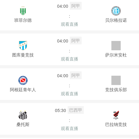
阿甲
04:00
:
班菲尔德
贝尔格拉诺
观看直播
阿甲
04:00
:
图库曼竞技
萨尔米安杜
观看直播
阿甲
04:00
:
阿根廷青年人
竞技俱乐部
观看直播
巴西甲
05:30
:
桑托斯
巴拉纳竞技
观看直播