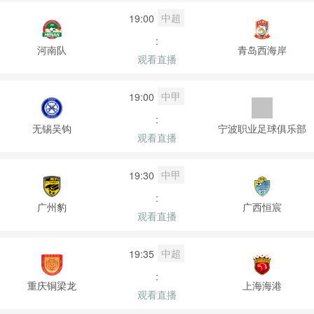
中超
19:00
:
河南队
青岛西海岸
观看直播
中甲
19:00
:
无锡吴钩
宁波职业足球俱乐部
观看直播
中甲
19:30
:
广州豹
广西恒宸
观看直播
中超
19:35
:
重庆铜梁龙
上海海港
观看直播