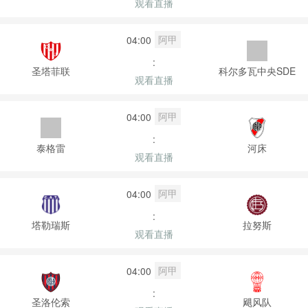
观看直播
阿甲
04:00
:
圣塔菲联
科尔多瓦中央SDE
观看直播
阿甲
04:00
:
泰格雷
河床
观看直播
阿甲
04:00
:
塔勒瑞斯
拉努斯
观看直播
阿甲
04:00
:
圣洛伦索
飓风队