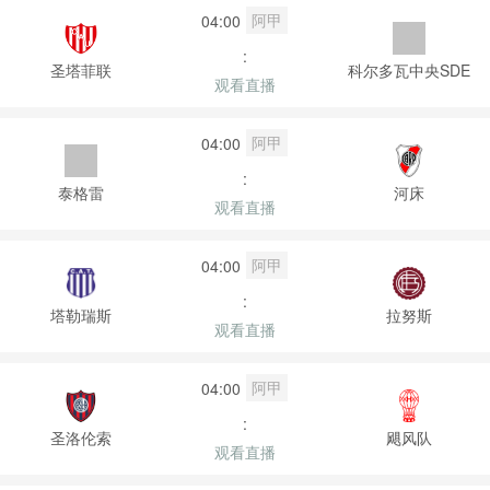
阿甲
04:00
:
圣塔菲联
科尔多瓦中央SDE
观看直播
阿甲
04:00
:
泰格雷
河床
观看直播
阿甲
04:00
:
塔勒瑞斯
拉努斯
观看直播
阿甲
04:00
:
圣洛伦索
飓风队
观看直播