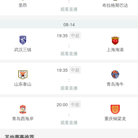
:
里昂
布拉格斯巴达
观看直播
08-14
中超
19:35
:
武汉三镇
上海海港
观看直播
中超
19:35
:
山东泰山
青岛海牛
观看直播
中超
20:00
:
青岛西海岸
重庆铜梁龙
观看直播
其他赛事推荐