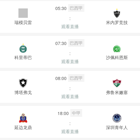
巴西甲
05:30
:
瑞模贝雷
米内罗竞技
观看直播
巴西甲
07:30
:
科里蒂巴
沙佩科恩斯
观看直播
巴西甲
08:00
:
博塔弗戈
弗鲁米嫩塞
观看直播
中甲
18:00
:
延边龙鼎
深圳青年人
观看直播