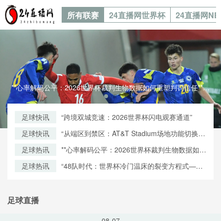
所有联赛
24直播网世界杯
24直播网N
**心率解码公平：2026世界杯裁判生物数据如何重塑判罚信任****心率解码公平：2026世界杯裁判生物数据如何重塑判罚信任**
足球快讯
“跨境双城竞速：2026世界杯闪电观赛通道”
足球快讯
“从端区到禁区：AT&T Stadium场地功能切换的
空间设计逻辑”
足球热讯
**心率解码公平：2026世界杯裁判生物数据如何
重塑判罚信任**
足球热讯
“48队时代：世界杯冷门温床的裂变方程式——
2026小组赛爆种机制与秩序重塑”
足球直播
08-07