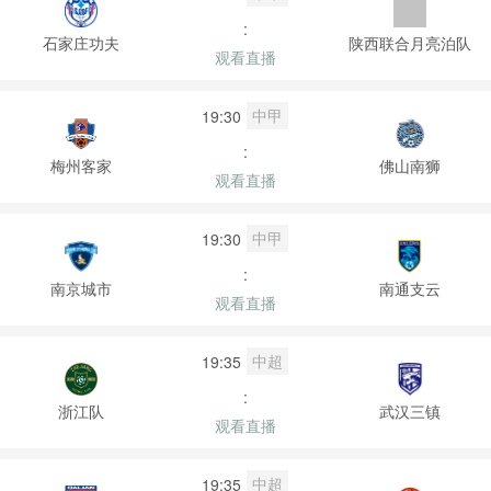
:
石家庄功夫
陕西联合月亮泊队
观看直播
中甲
19:30
:
梅州客家
佛山南狮
观看直播
中甲
19:30
:
南京城市
南通支云
观看直播
中超
19:35
:
浙江队
武汉三镇
观看直播
中超
19:35