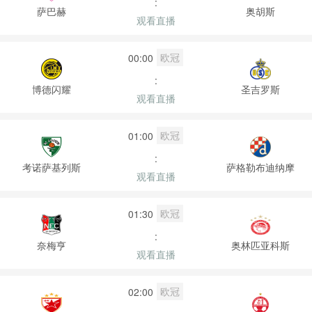
:
萨巴赫
奥胡斯
观看直播
欧冠
00:00
:
博德闪耀
圣吉罗斯
观看直播
欧冠
01:00
:
考诺萨基列斯
萨格勒布迪纳摩
观看直播
欧冠
01:30
:
奈梅亨
奥林匹亚科斯
观看直播
欧冠
02:00